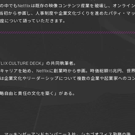
中でもNetflixは既存の映像コンテンツ産業を破壊し、オンライン
に創業当初から参画し、人事制度や企業文化づくりを進めたパティ・
座について語っていただきます。
LIX CULTURE DECK」の共同執筆者。
リアを始め、Netflixに創業時から参画。時価総額15兆円、世界19
は企業文化やリーダーシップについて複数の企業や起業家へのコ
事戦略自由と責任の文化を築く」がある。
、マッキンゼーアンドカンパニー入社。シカゴオフィス勤務の後