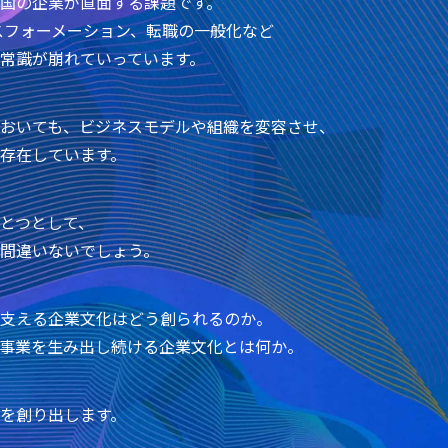
国の企業が直面する課題です。
ンスフォーメーション、転職の一般化など
常識が崩れていっています。
おいても、ビジネスモデルや組織を変容させ、
存在しています。
とつとして、
間違いないでしょう。
支える企業文化はどう創られるのか。
事業を生み出し続ける企業文化とは何か。
を創り出します。